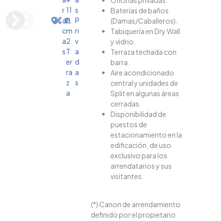
Oficinas privadas.
r
11
s
Baterías de baños
a
8
P
(Damas/Caballeros).
c
m
ri
Tabiquería en Dry Wall
a
2
v
y vidrio.
s
T
a
Terraza techada con
er
d
barra.
ra
a
Aire acondicionado
z
s
central y unidades de
a
Split en algunas áreas
cerradas.
Disponibilidad de
puestos de
estacionamiento en la
edificación, de uso
exclusivo para los
arrendatarios y sus
visitantes.
(*) Canon de arrendamiento
definido por el propietario