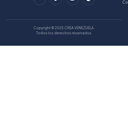
Co
Copyright © 2025 CREA VENEZUELA.
Todos los derechos reservados.