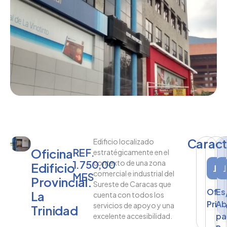
Caract
Edificio localizado
Oficina
REF.
estratégicamente en el
1.750,00
contexto de una zona
Edificio
comercial e industrial del
MES
Provincial.
Sureste de Caracas que
Ofic
Es
La
cuenta con todos los
Priv
Ab
servicios de apoyo y una
Trinidad
pa
excelente accesibilidad.