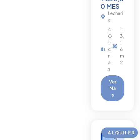
0 MES
Lecherí
a
4
11
O
3,
fi
1
ci
6
n
m
a
2
s
Ver
Ma
s
ALQUILER