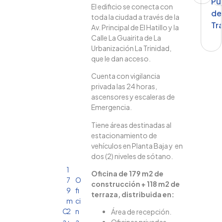
Pu
El edificio se conecta con
de
toda la ciudad a través de la
Tr
Av. Principal de El Hatillo y la
Calle La Guairita de La
Urbanización La Trinidad,
que le dan acceso.
Cuenta con vigilancia
privada las 24 horas,
ascensores y escaleras de
Emergencia.
Tiene áreas destinadas al
estacionamiento de
vehículos en Planta Baja y en
dos (2) niveles de sótano.
1
Oficina de 179 m2 de
7
O
construcción + 118 m2 de
9
fi
terraza, distribuida en:
m
ci
C
2
n
Área de recepción.
a
+
a