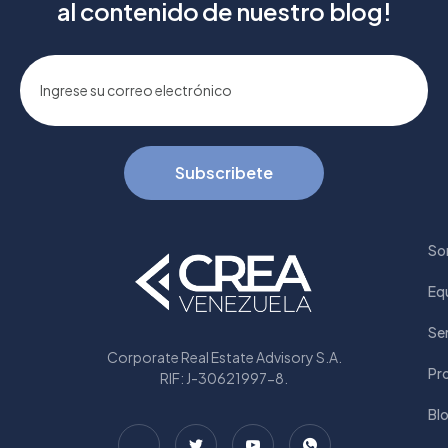
al contenido de nuestro blog!
Subscribete
So
Eq
Ser
Corporate Real Estate Advisory S.A.
Pr
RIF: J-30621997-8.
Bl