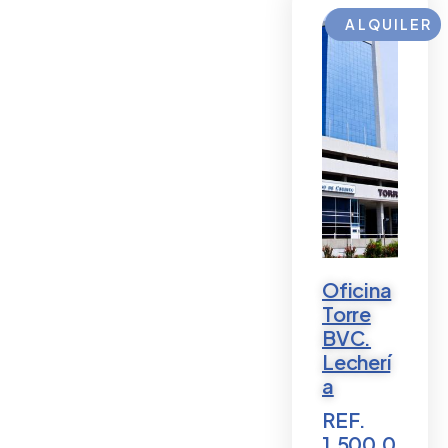
ALQUILER
Oficina
Torre
BVC.
Lecherí
a
REF.
1.500,0