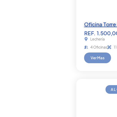
Oficina Torre
REF. 1.500,
Lechería
4 Oficinas
1
Ver Mas
AL