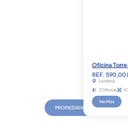
Oficina Torre
REF. 590,00
Lechería
3 Oficinas
9
Ver Mas
PROPIEDADES