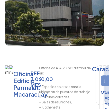
Caract
Oficina de 436,87 m2 distribuida
Oficina
REF.
en:
3.060,00
Edificio
MES
Parmalat.
– Espacios abiertos para la
ubicación de puestos de trabajo,
Ofic
E
Macaracuay
– Oficinas cerradas,
Ab
– Salas de reuniones,
p
– Kitchenette,