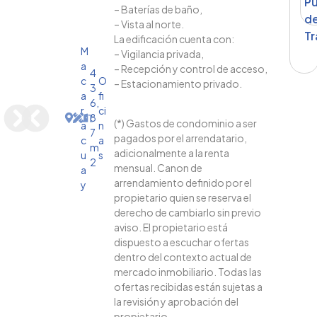
P
– Baterías de baño,
d
– Vista al norte.
Tr
La edificación cuenta con:
M
– Vigilancia privada,
a
– Recepción y control de acceso,
4
c
O
– Estacionamiento privado.
3
a
fi
6,
r
ci
8
(*) Gastos de condominio a ser
a
n
7
pagados por el arrendatario,
c
a
m
adicionalmente a la renta
u
s
2
mensual. Canon de
a
arrendamiento definido por el
y
propietario quien se reserva el
derecho de cambiarlo sin previo
aviso. El propietario está
dispuesto a escuchar ofertas
dentro del contexto actual de
mercado inmobiliario. Todas las
ofertas recibidas están sujetas a
la revisión y aprobación del
propietario.