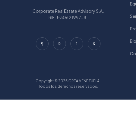
Eq
Corporate Real Estate Advisory S.A.
Ser
RIF: J-30621997-8.
Pr
Bl
Co
Copyright © 2025 CREA VENEZUELA.
Todos los derechos reservados.