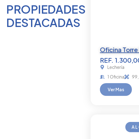
PROPIEDADES
DESTACADAS
Oficina Torre
REF. 1.300,
Lechería
1 Oficina
99,
Ver Mas
AL