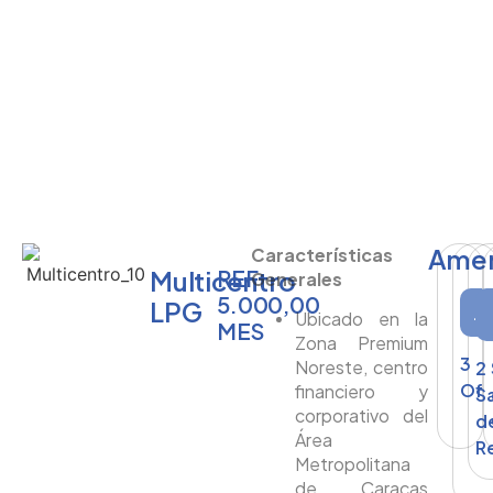
Amen
Características
Multicentro
REF.
Generales
5.000,00
LPG
Ubicado en la
MES
Zona Premium
3
Noreste, centro
2
Ofi
financiero y
S
corporativo del
d
Área
R
Metropolitana
de Caracas