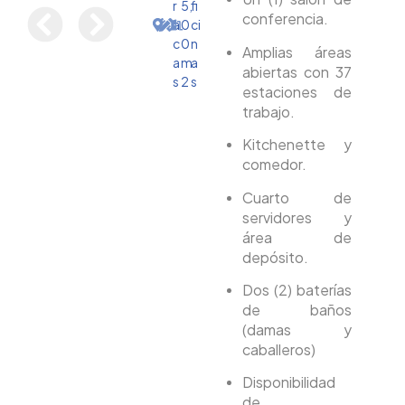
r
5,
fi
conferencia.
a
0
ci
c
0
n
Amplias áreas
a
m
a
abiertas con 37
s
2
s
estaciones de
trabajo.
Kitchenette y
comedor.
Cuarto de
servidores y
área de
depósito.
Dos (2) baterías
de baños
(damas y
caballeros)
Disponibilidad
de