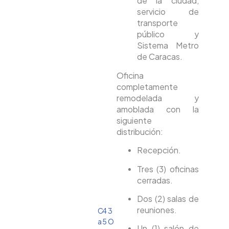
de la ciudad,
servicio de
transporte
público y
Sistema Metro
de Caracas.
Oficina
completamente
remodelada y
amoblada con la
siguiente
distribución:
Recepción.
Tres (3) oficinas
cerradas.
Dos (2) salas de
reuniones.
C
4
3
a
5
O
Un (1) salón de