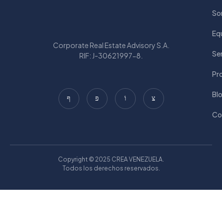
So
Eq
Corporate Real Estate Advisory S.A.
Ser
RIF: J-30621997-8.
Pr
Bl
Co
Copyright © 2025 CREA VENEZUELA.
Todos los derechos reservados.